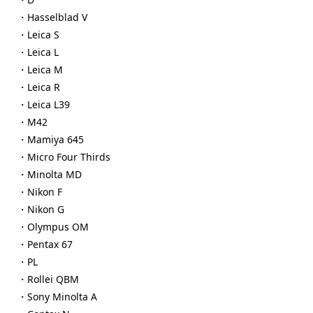
・Hasselblad V
・Leica S
・Leica L
・Leica M
・Leica R
・Leica L39
・M42
・Mamiya 645
・Micro Four Thirds
・Minolta MD
・Nikon F
・Nikon G
・Olympus OM
・Pentax 67
・PL
・Rollei QBM
・Sony Minolta A