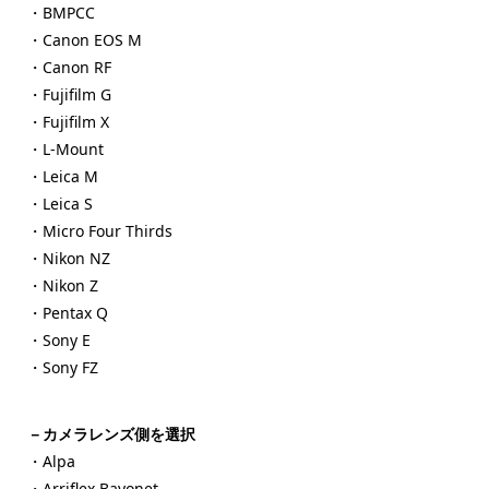
・BMPCC
・Canon EOS M
・Canon RF
・Fujifilm G
・Fujifilm X
・L-Mount
・Leica M
・Leica S
・Micro Four Thirds
・Nikon NZ
・Nikon Z
・Pentax Q
・Sony E
・Sony FZ
－カメラレンズ側を選択
・Alpa
・Arriflex Bayonet