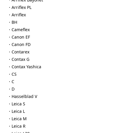
・Arriflex PL
・Arriflex
・BH
・Cameflex
・Canon EF
・Canon FD
・Contarex
・Contax G
・Contax Yashica
・CS
・C
・D
・Hasselblad V
・Leica S
・Leica L
・Leica M
・Leica R