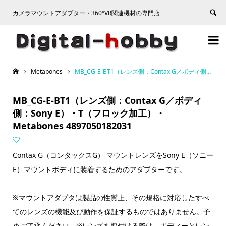
カメラマウントアダプター・360°VR関連機材の専門店


Metabones
MB_CG-E-BT1（レンズ側：Contax G／ボディ側：Sony E）・T（フロック加工）・Metabones 4897050182031
MB_CG-E-BT1（レンズ側：Contax G／ボディ
側：Sony E）・T（フロック加工）・
Metabones 4897050182031
Contax G（コンタックスG） マウントレンズをSony E（ソニー
E）マウントボディに装着するためのアダプターです。
※マウントアダプタは製品の性質上、その規格に対応したすべ
てのレンズの機能及び動作を保証するものではありません。予
めご了承ください。※レンズを取付ける際は、ボディーとレン