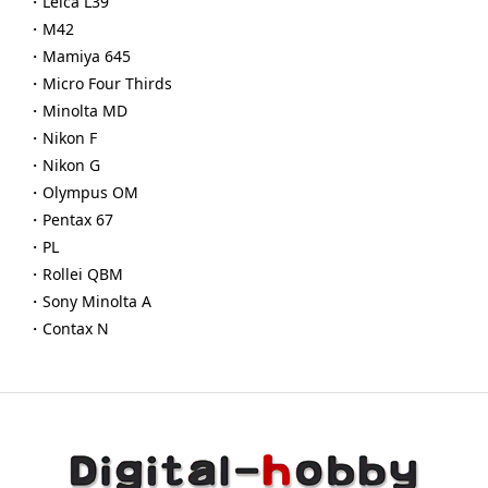
・Leica L39
・M42
・Mamiya 645
・Micro Four Thirds
・Minolta MD
・Nikon F
・Nikon G
・Olympus OM
・Pentax 67
・PL
・Rollei QBM
・Sony Minolta A
・Contax N