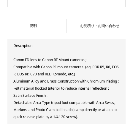
説明
お見積り・お問い合わせ
Description
Canon FD lens to Canon RF Mount cameras ;
Compatible with Canon RF mount cameras. (eg. EOR R5, R6, EOS
R, EOS RP, C70 and RED Komodo, etc.)
Aluminum Alloy and Brass Construction with Chromium Plating ;
Felt material flocked Interior to reduce internal reflection ;
Satin Surface Finish ;
Detachable Arca-Type tripod foot compatible with Arca Swiss,
Markins, and Photo Clam ball heads(clamp directly or attach to
quick release plate by a 1/4″-20 screw).