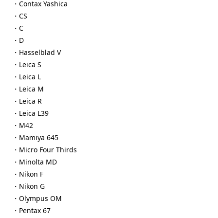
・Contax Yashica
・CS
・C
・D
・Hasselblad V
・Leica S
・Leica L
・Leica M
・Leica R
・Leica L39
・M42
・Mamiya 645
・Micro Four Thirds
・Minolta MD
・Nikon F
・Nikon G
・Olympus OM
・Pentax 67