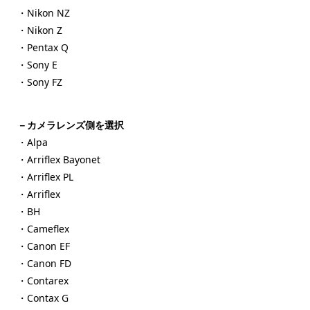
・Nikon NZ
・Nikon Z
・Pentax Q
・Sony E
・Sony FZ
－カメラレンズ側を選択
・Alpa
・Arriflex Bayonet
・Arriflex PL
・Arriflex
・BH
・Cameflex
・Canon EF
・Canon FD
・Contarex
・Contax G