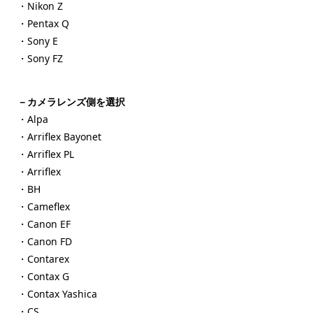
・Nikon Z
・Pentax Q
・Sony E
・Sony FZ
－カメラレンズ側を選択
・Alpa
・Arriflex Bayonet
・Arriflex PL
・Arriflex
・BH
・Cameflex
・Canon EF
・Canon FD
・Contarex
・Contax G
・Contax Yashica
・CS