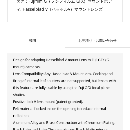
タグ：
Fujifilm G（フジフィルム GFX）マウントボデ
ィ
,
Hasselblad V（ハッセルV）マウントレンズ
説明
お見積り・お問い合わせ
Design for adapting Hasselblad V-mount Lens to Fuji GFX (G-
mount) cameras.
Lens Compatibility: Any Hasselblad V Mount lens. Cocking and
firing of internal leaf shutters are not supported, but lenses with
this feature are fully usable by using the Fuji GFX focal plane
shutter.
Positive-lock V lens mount (patent granted).
Felt material flocked inside the opening to reduce internal
reflection.
Aluminum Alloy and Brass Construction with Chromium Plating.
Black Satin and Satin Chrome exterior; Black Matte interior.