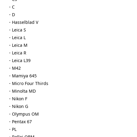
・C
・D
・Hasselblad V
・Leica S
・Leica L
・Leica M
・Leica R
・Leica L39
・M42
・Mamiya 645
・Micro Four Thirds
・Minolta MD
・Nikon F
・Nikon G
・Olympus OM
・Pentax 67
・PL
・Rollei QBM