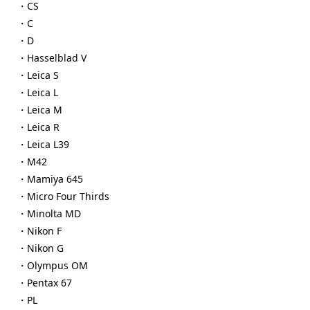
・CS
・C
・D
・Hasselblad V
・Leica S
・Leica L
・Leica M
・Leica R
・Leica L39
・M42
・Mamiya 645
・Micro Four Thirds
・Minolta MD
・Nikon F
・Nikon G
・Olympus OM
・Pentax 67
・PL