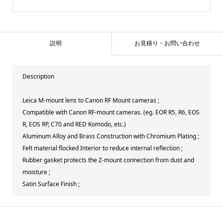
説明
お見積り・お問い合わせ
Description
Leica M-mount lens to Canon RF Mount cameras ;
Compatible with Canon RF-mount cameras. (eg. EOR R5, R6, EOS
R, EOS RP, C70 and RED Komodo, etc.)
Aluminum Alloy and Brass Construction with Chromium Plating ;
Felt material flocked Interior to reduce internal reflection ;
Rubber gasket protects the Z-mount connection from dust and
moisture ;
Satin Surface Finish ;