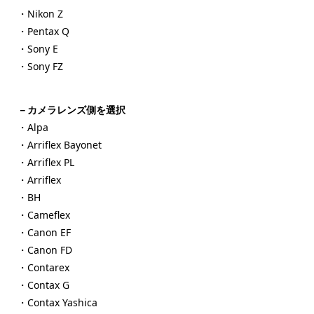
・Nikon Z
・Pentax Q
・Sony E
・Sony FZ
－カメラレンズ側を選択
・Alpa
・Arriflex Bayonet
・Arriflex PL
・Arriflex
・BH
・Cameflex
・Canon EF
・Canon FD
・Contarex
・Contax G
・Contax Yashica