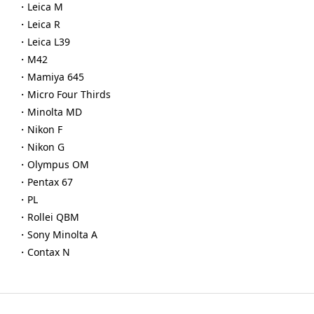
・Leica M
・Leica R
・Leica L39
・M42
・Mamiya 645
・Micro Four Thirds
・Minolta MD
・Nikon F
・Nikon G
・Olympus OM
・Pentax 67
・PL
・Rollei QBM
・Sony Minolta A
・Contax N