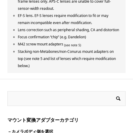
frame lenses only. APS-C lenses are unable to cover full-
sensor-width readout.
EF-S lens. EF-S lenses require modification to fit or may
remain incompatible even after modification.
Lens correction such as peripheral shading, CA and distortion
Focus confirmation “chip” (e.g. Dandelion)
M42 screw mount adapters
(see note 5)
Stacking non-Metabones/non-Conurus mount adapters on
top (see note 5 and list of lenses which require modification
below.)
マウント変換アダプターカテゴリ
－カメラボディ側を選択