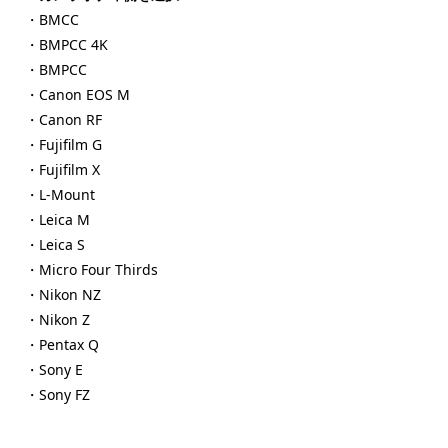
・BMCC
・BMPCC 4K
・BMPCC
・Canon EOS M
・Canon RF
・Fujifilm G
・Fujifilm X
・L-Mount
・Leica M
・Leica S
・Micro Four Thirds
・Nikon NZ
・Nikon Z
・Pentax Q
・Sony E
・Sony FZ