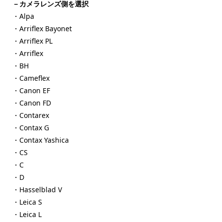
－カメラレンズ側を選択
・Alpa
・Arriflex Bayonet
・Arriflex PL
・Arriflex
・BH
・Cameflex
・Canon EF
・Canon FD
・Contarex
・Contax G
・Contax Yashica
・CS
・C
・D
・Hasselblad V
・Leica S
・Leica L