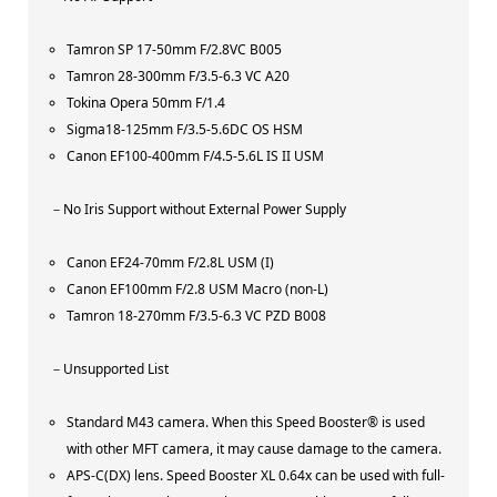
Tamron SP 17-50mm F/2.8VC B005
Tamron 28-300mm F/3.5-6.3 VC A20
Tokina Opera 50mm F/1.4
Sigma18-125mm F/3.5-5.6DC OS HSM
Canon EF100-400mm F/4.5-5.6L IS II USM
－No Iris Support without External Power Supply
Canon EF24-70mm F/2.8L USM (I)
Canon EF100mm F/2.8 USM Macro (non-L)
Tamron 18-270mm F/3.5-6.3 VC PZD B008
－Unsupported List
Standard M43 camera. When this Speed Booster® is used
with other MFT camera, it may cause damage to the camera.
APS-C(DX) lens. Speed Booster XL 0.64x can be used with full-