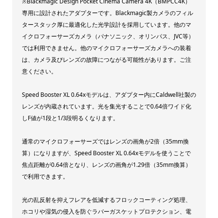
※Blackmagic Design Pocket Cinema Camera 4K（BMPCC4K）
専用に設計されたアダプターです。Blackmagic製カメラのフィル
タースタック厚に最適化した光学設計を採用しています。他のマ
イクロフォーサーズカメラ（パナソニック、オリンパス、JVC等）
では利用できません。他のマイクロフォーサーズカメラへの装着
は、カメラ及びレンズの故障につながる可能性があります。ご注
意ください。
Speed Booster XL 0.64xモデルは、アダプター内にCaldwell社製の
レンズが内蔵されています。光を集光することで0.64倍ワイド化
しF値が1段と1/3段明るくなります。
通常のマイクロフォーサーズではレンズの画角が2倍（35mm換
算）になりますが、Speed Booster XL 0.64xモデルを使うことで
焦点距離が0.64倍となり、レンズの画角が1.29倍（35mm換算）
で利用できます。
光の乱反射を抑えフレアを低減するフロックコーティング処理、
ホコリや湿気の侵入を防ぐラバーガスケットプロテクション、電