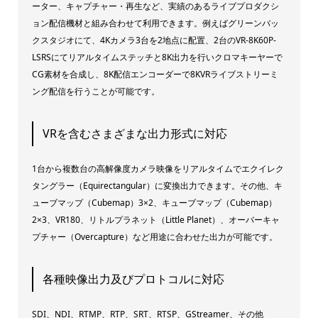
ーター、キャプチャー・再生など、実績のあるライブプロダクシ
ョン配信機材と組み合わせて利用できます。例えばグリーンバッ
クスタジオにて、4Kカメラ3台を2地点に配置、2台のVR-8K60P-
LSRSにてリアルタイムステッチと8K出力を行いクロマキーヤーで
CG素材を合成し、8K配信エンコーダーで8KVRライブストリーミ
ング配信を行うことが可能です。
VRを含むさまざまな出力形式に対応
1台から複数台の高解像度カメラ映像をリアルタイムでエクイレク
タングラー（Equirectangular）に変換出力できます。その他、キ
ューブマップ（Cubemap）3×2、キューブマップ（Cubemap）
2×3、VR180、リトルプラネット（Little Planet）、オーバーキャ
プチャー（Overcapture）など用途に合わせた出力が可能です。
各種映像出力及びプロトコルに対応
SDI、NDI、RTMP、RTP、SRT、RTSP、GStreamer、その他