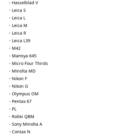
・Hasselblad V
・Leica S
・Leica L
・Leica M
・Leica R
・Leica L39
・M42
・Mamiya 645
・Micro Four Thirds
・Minolta MD
・Nikon F
・Nikon G
・Olympus OM
・Pentax 67
・PL
・Rollei QBM
・Sony Minolta A
・Contax N