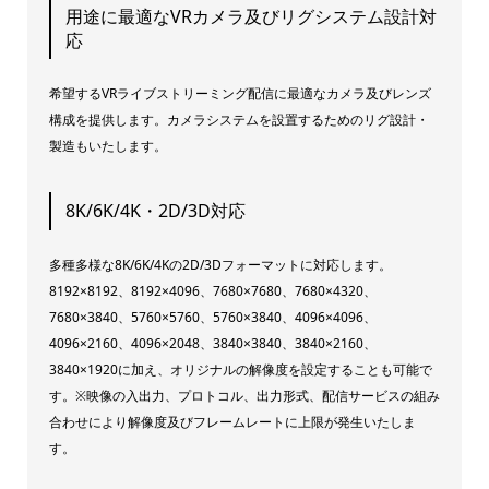
用途に最適なVRカメラ及びリグシステム設計対
応
希望するVRライブストリーミング配信に最適なカメラ及びレンズ
構成を提供します。カメラシステムを設置するためのリグ設計・
製造もいたします。
8K/6K/4K・2D/3D対応
多種多様な8K/6K/4Kの2D/3Dフォーマットに対応します。
8192×8192、8192×4096、7680×7680、7680×4320、
7680×3840、5760×5760、5760×3840、4096×4096、
4096×2160、4096×2048、3840×3840、3840×2160、
3840×1920に加え、オリジナルの解像度を設定することも可能で
す。※映像の入出力、プロトコル、出力形式、配信サービスの組み
合わせにより解像度及びフレームレートに上限が発生いたしま
す。